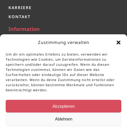
KARRIERE
KONTAKT
Information
IMPRESSUM
Zustimmung verwalten
DATENSCHUTZ
Um dir ein optimales Erlebnis zu bieten, verwenden wir
Technologien wie Cookies, um Geräteinformationen zu
Josef Schäfermeier GmbH
speichern und/oder darauf zuzugreifen. Wenn du diesen
Technologien zustimmst, können wir Daten wie das
Bertramstr. 6, 59557 Lippstadt
Surfverhalten oder eindeutige IDs auf dieser Website
verarbeiten. Wenn du deine Zustimmung nicht erteilst oder
+49 2941 20 99 60
zurückziehst, können bestimmte Merkmale und Funktionen
beeinträchtigt werden.
+49 2941 20 99 6 – 99
info@gute-wurst.de
Akzeptieren
Mo. – Fr. von 08:00 bis 16:00 Uhr
Ablehnen